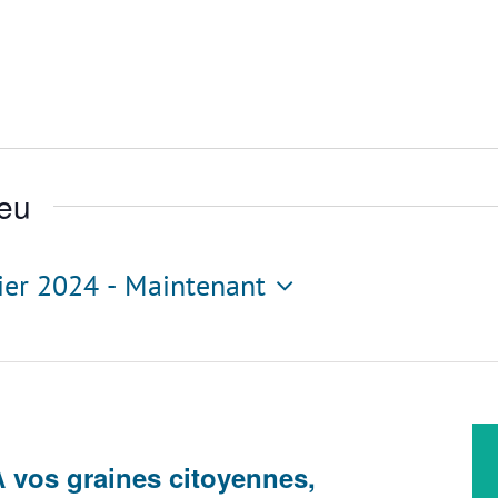
ieu
rier 2024
 - 
Maintenant
tionnez
 vos graines citoyennes,