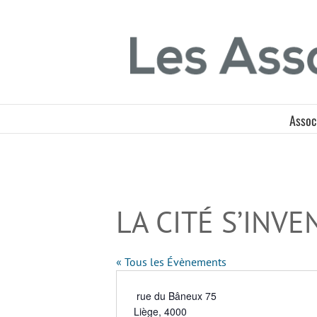
Passer
Panneau de gestion des cookies
au
contenu
Assoc
LA CITÉ S’INVE
« Tous les Évènements
Adresse
rue du Bâneux 75
Liège
,
4000