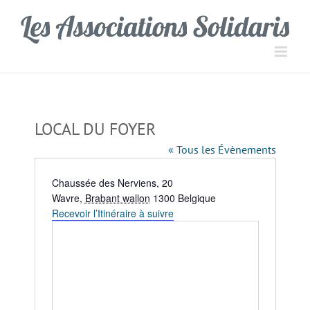
Passer
Panneau de gestion des cookies
au
contenu
LOCAL DU FOYER
« Tous les Évènements
Adresse
Chaussée des Nerviens, 20
Wavre
,
Brabant wallon
1300
Belgique
Recevoir l’Itinéraire à suivre