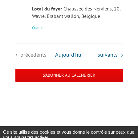
Local du foyer
Chaussée des Nerviens, 20,
Wavre, Brabant wallon, Belgique
Gratuit
Évènements
Évènements
précédents
Aujourd’hui
suivants
S’ABONNER AU CALENDRIER
Ce site utilise des cookies et vous donne le contrôle sur ceux que
vous souhaitez activer