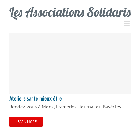
Passer
Panneau de gestion des cookies
au
contenu
Ateliers santé mieux-être
Ateliers santé mieux-être
Rendez-vous à Mons, Frameries, Tournai ou Basècles
LEARN MORE