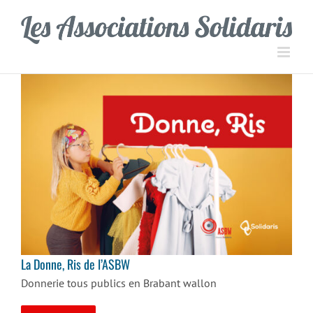
Passer
Panneau de gestion des cookies
au
contenu
La Donne, Ris de l’ASBW
La Donne, Ris de l’ASBW
Donnerie tous publics en Brabant wallon