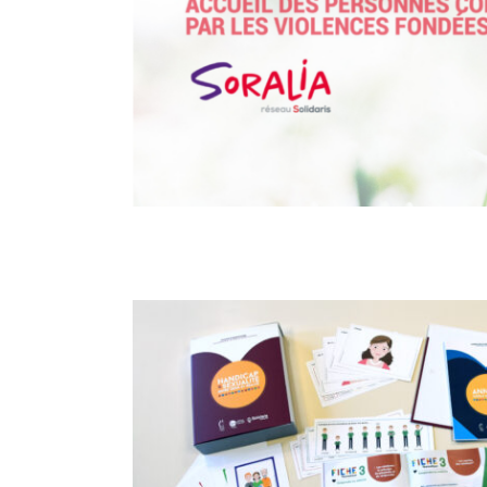
AlternativeS
Handicap et sexualité