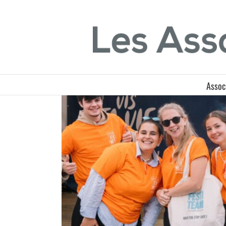
Passer
Panneau de gestion des cookies
au
contenu
Assoc
FestiTeam