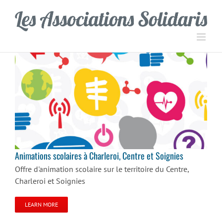
Passer
Panneau de gestion des cookies
au
contenu
Animations scolaires à Charleroi, Centre et Soignies
Animations scolaires à Charleroi, Centre et Soignies
Offre d'animation scolaire sur le territoire du Centre,
Charleroi et Soignies
LEARN MORE