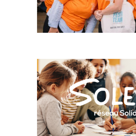
FestiTeam
Journées pédagogiques