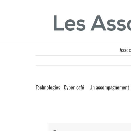
Passer
Panneau de gestion des cookies
au
contenu
Assoc
Technologies : Cyber-café – Un accompagnement 
Saisir