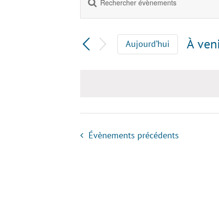
Recherche
mot-
clé.
et
Rechercher
À ven
Aujourd’hui
Évènements
navigation
Sélec
par
la
mot-
de
date
clé.
vues
Évènements
Évènements
précédents