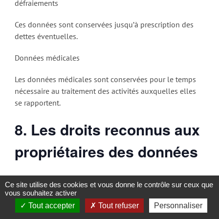
défraiements
Ces données sont conservées jusqu’à prescription des
dettes éventuelles.
Données médicales
Les données médicales sont conservées pour le temps
nécessaire au traitement des activités auxquelles elles
se rapportent.
8. Les droits reconnus aux
propriétaires des données
Conformément à la législation, vous avez le droit
Ce site utilise des cookies et vous donne le contrôle sur ceux que
d’obtenir confirmation que vos données sont traitées par
vous souhaitez activer
Latitude Jeunes ASBL et le droit d’y accéder.
Tout accepter
Tout refuser
Personnaliser