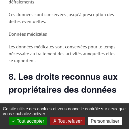
défraiements
Ces données sont conservées jusqu’à prescription des
dettes éventuelles.
Données médicales
Les données médicales sont conservées pour le temps
nécessaire au traitement des activités auxquelles elles
se rapportent.
8. Les droits reconnus aux
propriétaires des données
Conformément à la législation, vous avez le droit
Ce site utilise des cookies et vous donne le contrôle sur ceux que
d’obtenir confirmation que vos données sont traitées par
vous souhaitez activer
Latitude Jeunes ASBL et le droit d’y accéder.
Tout accepter
Tout refuser
Personnaliser