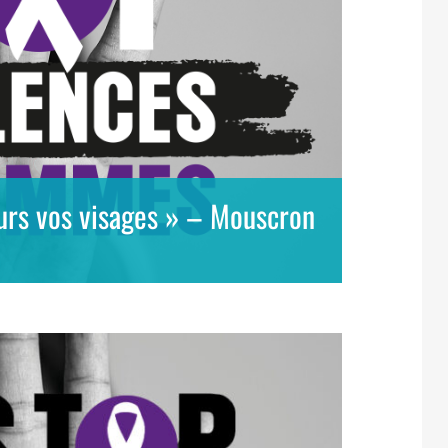
ours vos visages » – Mouscron