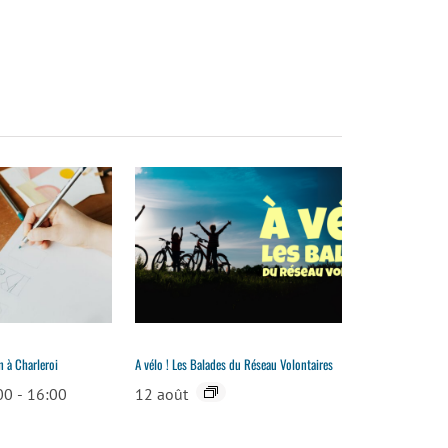
n à Charleroi
A vélo ! Les Balades du Réseau Volontaires
00
-
16:00
12 août