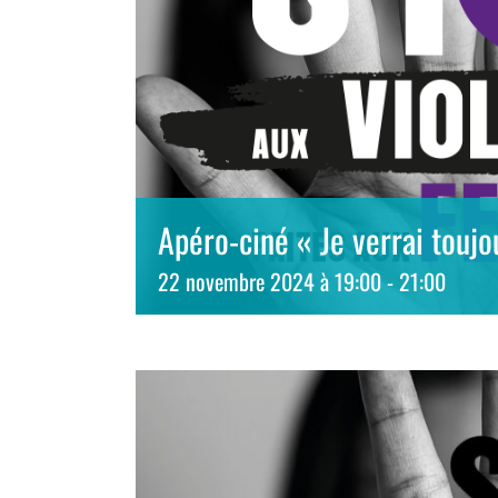
Apéro-ciné « Je verrai touj
22 novembre 2024 à 19:00
-
21:00