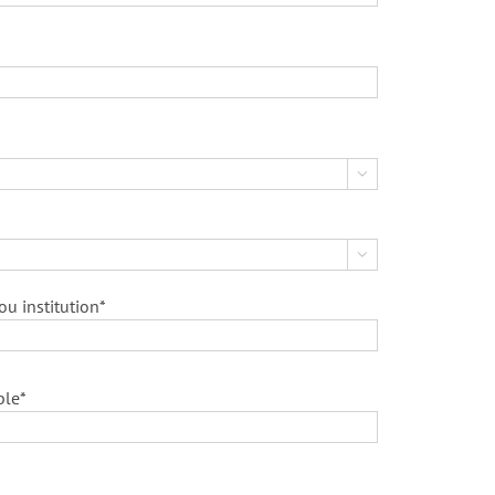


u institution*
ble*