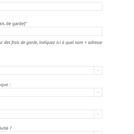
ais de garde)*
eur des frais de garde, indiquez ici à quel nom + adresse

que :


vité ?