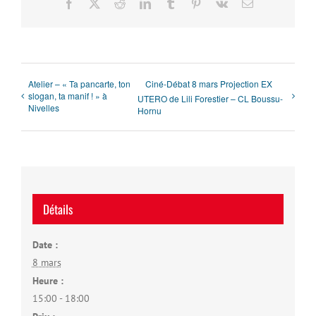
Facebook
X
Reddit
LinkedIn
Tumblr
Pinterest
Vk
Email
Atelier – « Ta pancarte, ton
Ciné-Débat 8 mars Projection EX
slogan, ta manif ! » à
UTERO de Lili Forestier – CL Boussu-
Nivelles
Hornu
Détails
Date :
8 mars
Heure :
15:00 - 18:00