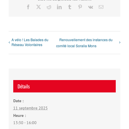
Facebook
X
Reddit
LinkedIn
Tumblr
Pinterest
Vk
Email
A vélo ! Les Balades du
Renouvellement des instances du
Réseau Volontaires
comité local Soralia Mons
Détails
Date :
11 septembre 2025
Heure :
13:30 - 16:00