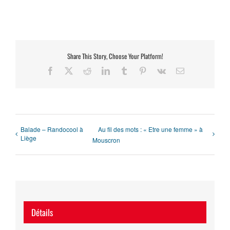
Share This Story, Choose Your Platform!
Facebook
X
Reddit
LinkedIn
Tumblr
Pinterest
Vk
Email
Balade – Randocool à
Au fil des mots : « Etre une femme » à
Liège
Mouscron
Détails