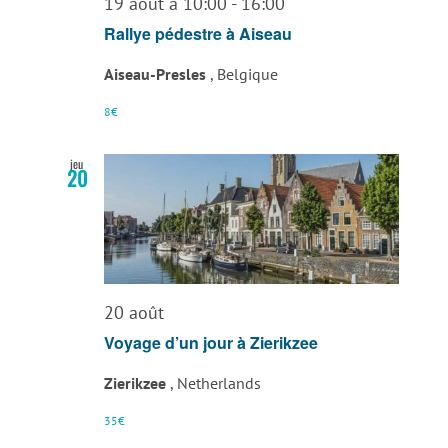
19 août à 10:00
-
16:00
Rallye pédestre à Aiseau
Aiseau-Presles
, Belgique
8€
jeu
20
20 août
Voyage d’un jour à Zierikzee
Zierikzee
, Netherlands
35€