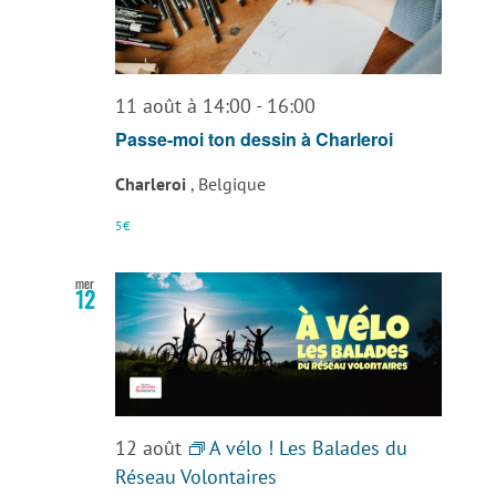
vues
Évènemen
11 août à 14:00
-
16:00
Passe-moi ton dessin à Charleroi
Charleroi
, Belgique
5€
mer
12
12 août
A vélo ! Les Balades du
Réseau Volontaires