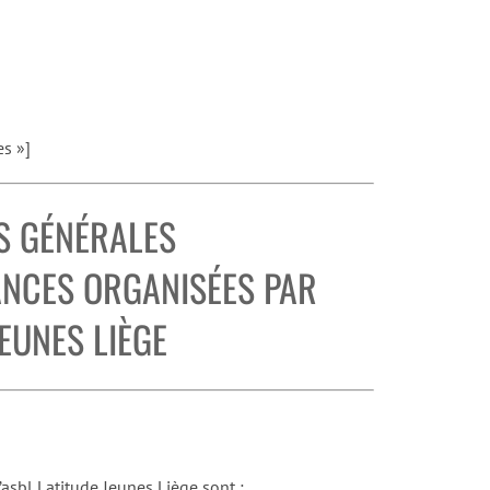
es »]
S GÉNÉRALES
ANCES ORGANISÉES PAR
JEUNES LIÈGE
’asbl Latitude Jeunes Liège sont :