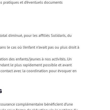
ns pratiques et d’éventuels documents
tal diminué, pour les affiliés Solidaris, du
ns le cas où l’enfant n’avait pas ou plus droit à
pation des enfants/jeunes à nos activités. Un
ndant le plus rapidement possible et avant
e contact avec la coordination pour évoquer en
s
 l’assurance complémentaire bénéficient d’une
royée sous forme de réduction via le système du