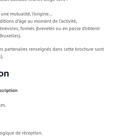
à une mutualité, l’origine…
ditions d’âge au moment de l’activité,
énévoles, formés (brevetés ou en passe d’obtenir
Bruxelles).
 les partenaires renseignés dans cette brochure sont
).
ion
scription
ces.
logique de réception.