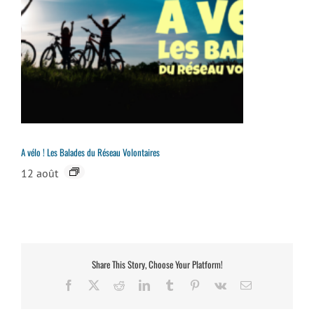
A vélo ! Les Balades du Réseau Volontaires
12 août
Share This Story, Choose Your Platform!
Facebook
X
Reddit
LinkedIn
Tumblr
Pinterest
Vk
Email