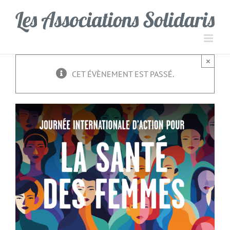
Passer
Panneau de gestion des cookies
au
contenu
×
CET ÉVÈNEMENT EST PASSÉ.