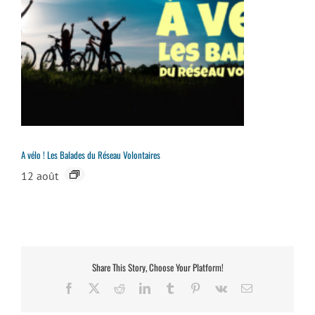
A vélo ! Les Balades du Réseau Volontaires
12 août
Share This Story, Choose Your Platform!
Facebook
X
Reddit
LinkedIn
Tumblr
Pinterest
Vk
Email