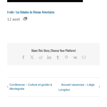
A vélo ! Les Balades du Réseau Volontaires
12 août
Share This Story, Choose Your Platform!
Facebook
X
Reddit
LinkedIn
Tumblr
Pinterest
Vk
Email
Conférence – Culture et goûter à
Accueil-vacances – Liège
Montegnée
Longdoz