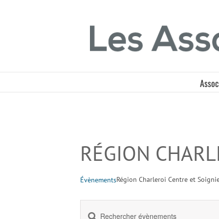
Passer
Panneau de gestion des cookies
au
contenu
Assoc
RÉGION CHARLE
Région Charleroi Centre et Soigni
Évènements
Saisir