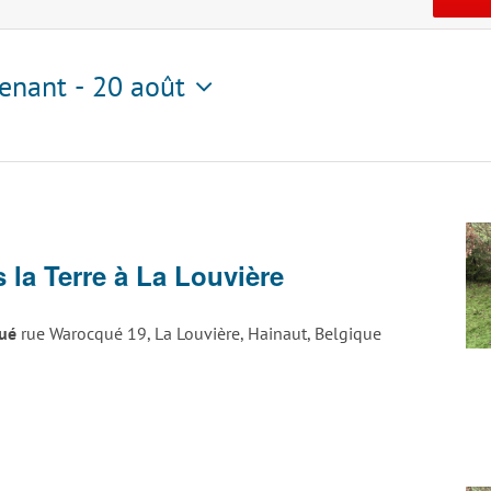
enant
 - 
20 août
tionnez
ge
 la Terre à La Louvière
ck
qué
rue Warocqué 19, La Louvière, Hainaut, Belgique
vière