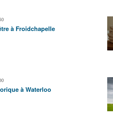
30
tre à Froidchapelle
00
torique à Waterloo