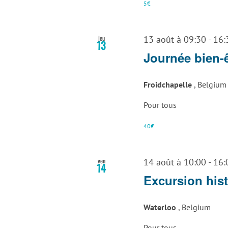
5€
jeu
13 août à 09:30
-
16:
13
Journée bien-ê
Froidchapelle
, Belgium
Pour tous
40€
ven
14 août à 10:00
-
16:
14
Excursion his
Waterloo
, Belgium
Pour tous