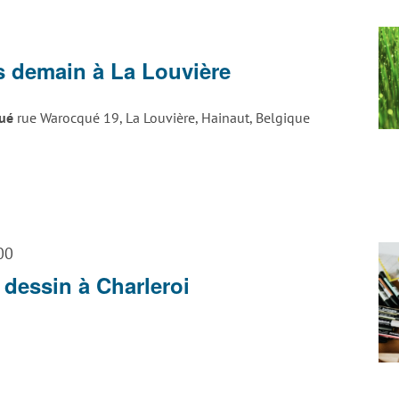
tage
rt
s demain à La Louvière
ttack
a
qué
rue Warocqué 19, La Louvière, Hainaut, Belgique
ouvière
00
 dessin à Charleroi