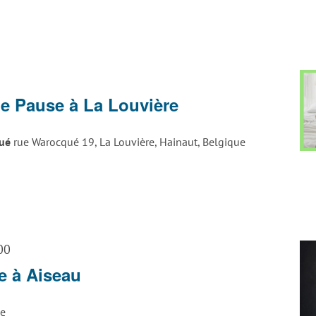
tage
rt
e Pause à La Louvière
ttack
a
qué
rue Warocqué 19, La Louvière, Hainaut, Belgique
ouvière
00
e à Aiseau
ue