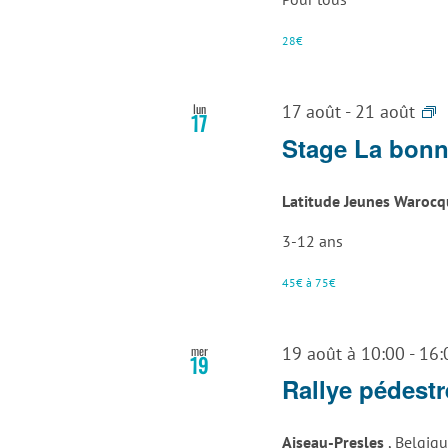
28€
S
lun
17 août
-
21 août
17
A
Stage La bonn
A
L
Latitude Jeunes Waroc
L
3-12 ans
45€ à 75€
mer
19 août à 10:00
-
16:
19
Rallye pédestr
Aiseau-Presles
, Belgiq