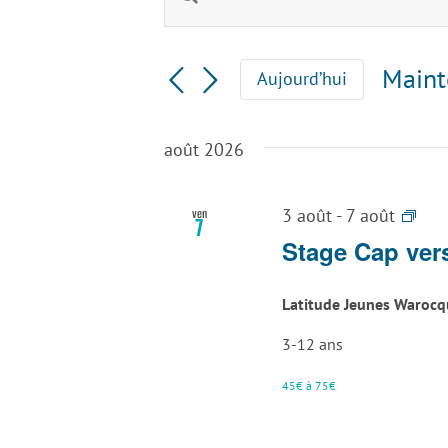
Recherche
mot-
clé.
et
Rechercher
Maint
Aujourd’hui
Évènements
navigation
Sélec
par
une
mot-
de
août 2026
date.
clé.
vues
Sta
ven
3 août
-
7 août
7
Évènements
Art
Stage Cap vers
Atta
La
Latitude Jeunes Waroc
Lou
3-12 ans
45€ à 75€