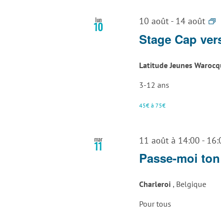
S
lun
10 août
-
14 août
10
A
Stage Cap ver
A
L
Latitude Jeunes Waroc
L
3-12 ans
45€ à 75€
mar
11 août à 14:00
-
16:
11
Passe-moi ton
Charleroi
, Belgique
Pour tous