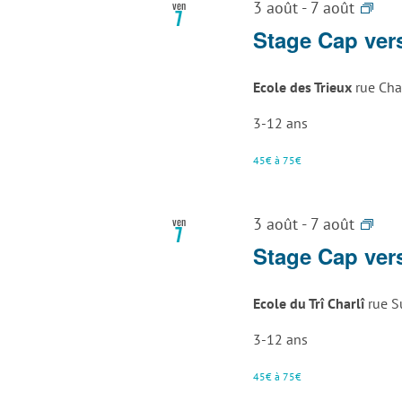
Sta
ven
3 août
-
7 août
7
Art
Stage Cap vers
Atta
La
Ecole des Trieux
rue Cha
Lou
3-12 ans
45€ à 75€
Sta
ven
3 août
-
7 août
7
Art
Stage Cap vers
Atta
La
Ecole du Trî Charlî
rue S
Lou
3-12 ans
45€ à 75€