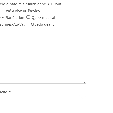
éro dinatoire à Marchienne-Au-Pont
s l'été à Aiseau-Presles
 + Planétarium
Quizz musical
stinnes-Au-Val
Cluedo géant
vité ?*
