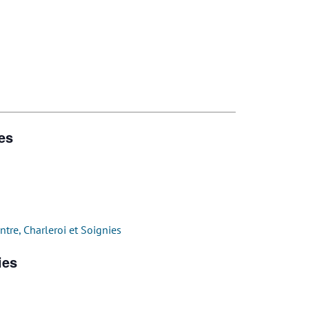
es
tre, Charleroi et Soignies
ies