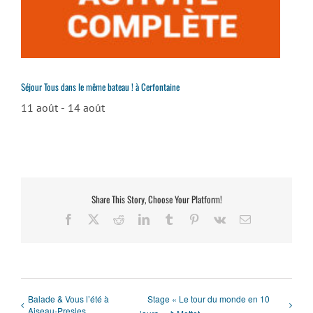
Séjour Tous dans le même bateau ! à Cerfontaine
11 août
-
14 août
Share This Story, Choose Your Platform!
Facebook
X
Reddit
LinkedIn
Tumblr
Pinterest
Vk
Email
Balade & Vous l’été à
Stage « Le tour du monde en 10
Aiseau-Presles