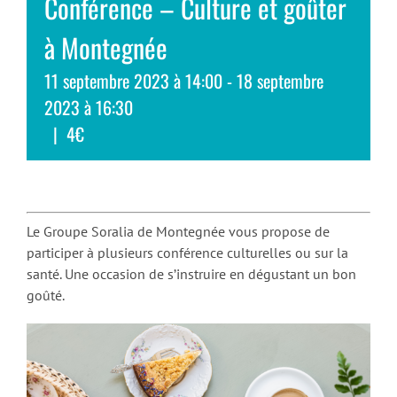
Conférence – Culture et goûter
à Montegnée
11 septembre 2023 à 14:00
-
18 septembre
2023 à 16:30
|
4€
Le Groupe Soralia de Montegnée vous propose de
participer à plusieurs conférence culturelles ou sur la
santé. Une occasion de s’instruire en dégustant un bon
goûté.