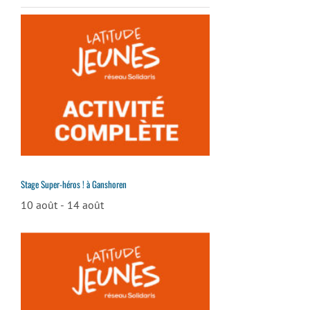
Stage Super-héros ! à Ganshoren
10 août
-
14 août