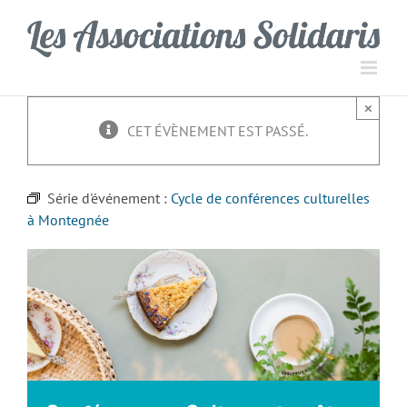
Passer
Panneau de gestion des cookies
au
contenu
×
CET ÉVÈNEMENT EST PASSÉ.
Série d'événement :
Cycle de conférences culturelles
à Montegnée