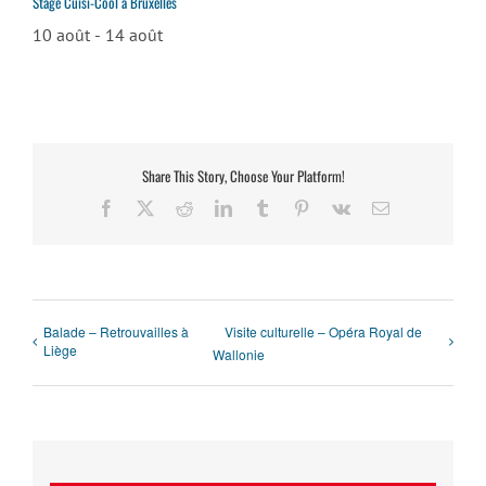
Stage Cuisi-Cool à Bruxelles
10 août
-
14 août
Share This Story, Choose Your Platform!
Facebook
X
Reddit
LinkedIn
Tumblr
Pinterest
Vk
Email
Balade – Retrouvailles à
Visite culturelle – Opéra Royal de
Liège
Wallonie