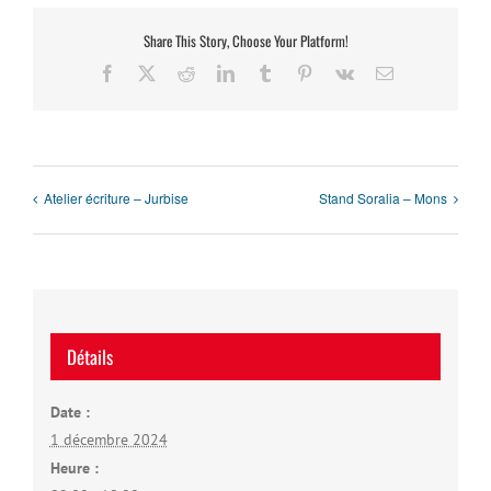
Share This Story, Choose Your Platform!
Facebook
X
Reddit
LinkedIn
Tumblr
Pinterest
Vk
Email
Atelier écriture – Jurbise
Stand Soralia – Mons
Détails
Date :
1 décembre 2024
Heure :