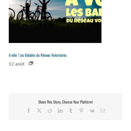
A vélo ! Les Balades du Réseau Volontaires
12 août
Share This Story, Choose Your Platform!
Facebook
X
Reddit
LinkedIn
Tumblr
Pinterest
Vk
Email