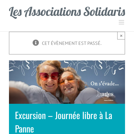
Passer
Panneau de gestion des cookies
au
contenu
×
CET ÉVÈNEMENT EST PASSÉ.
Excursion – Journée libre à La
Panne