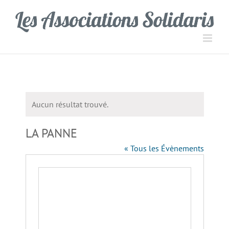
Passer
Panneau de gestion des cookies
au
contenu
Aucun résultat trouvé.
Notice
LA PANNE
« Tous les Évènements