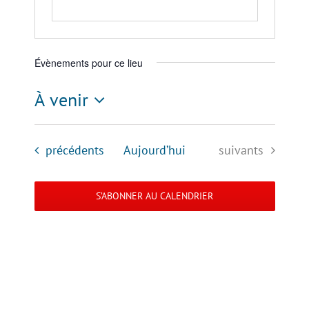
Évènements pour ce lieu
À venir
Sélectionnez
une
Évènements
Évènements
précédents
Aujourd’hui
suivants
date.
S’ABONNER AU CALENDRIER