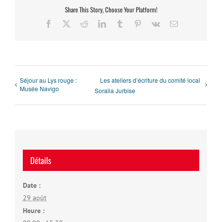
Share This Story, Choose Your Platform!
Facebook
X
Reddit
LinkedIn
Tumblr
Pinterest
Vk
Email
Séjour au Lys rouge :
Les ateliers d’écriture du comité local
Musée Navigo
Soralia Jurbise
Détails
Date :
29 août
Heure :