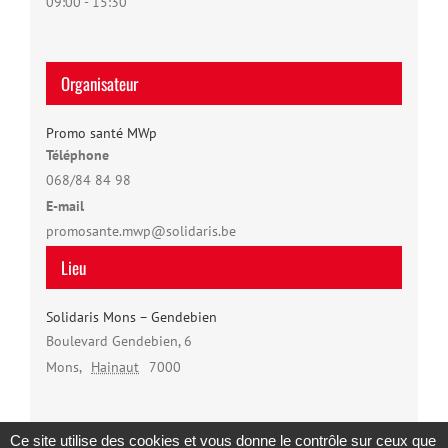
09:00 - 15:30
Organisateur
Promo santé MWp
Téléphone
068/84 84 98
E-mail
promosante.mwp@solidaris.be
Lieu
Solidaris Mons – Gendebien
Boulevard Gendebien, 6
Mons
,
Hainaut
7000
Ce site utilise des cookies et vous donne le contrôle sur ceux que