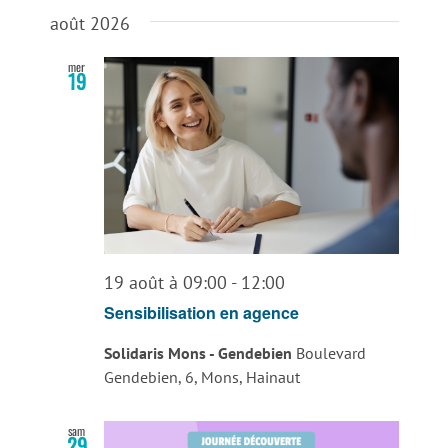
Sélectionnez
une
août 2026
date.
mer
19
19 août à 09:00
-
12:00
Sensibilisation en agence
Solidaris Mons - Gendebien
Boulevard
Gendebien, 6, Mons, Hainaut
sam
29