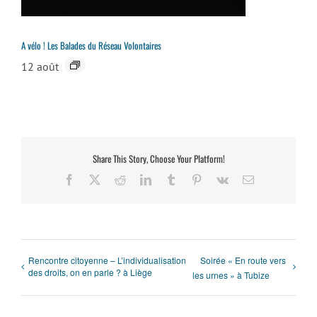
A vélo ! Les Balades du Réseau Volontaires
12 août
Share This Story, Choose Your Platform!
Facebook
X
Reddit
LinkedIn
Tumblr
Pinterest
Vk
Email
Rencontre citoyenne – L’individualisation
Soirée « En route vers
des droits, on en parle ? à Liège
les urnes » à Tubize