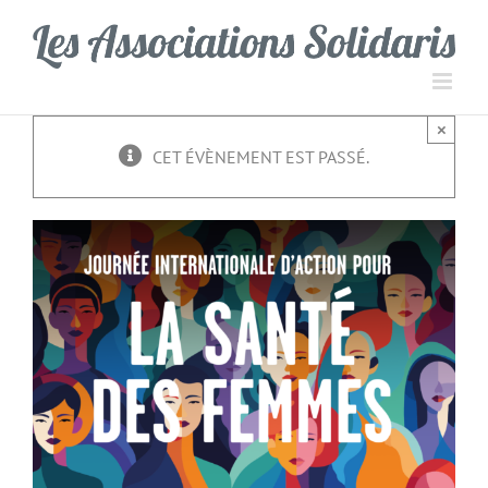
Passer
Panneau de gestion des cookies
au
contenu
×
CET ÉVÈNEMENT EST PASSÉ.