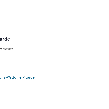
carde
rameries
ons-Wallonie Picarde