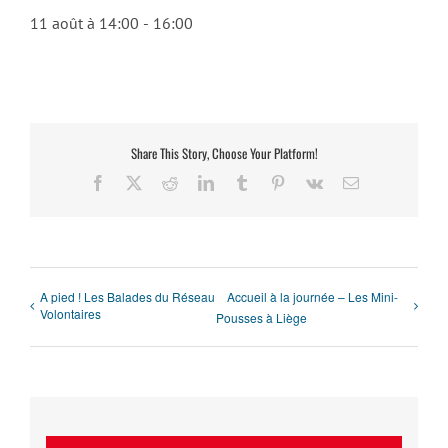
11 août à 14:00
-
16:00
Share This Story, Choose Your Platform!
Facebook
X
Reddit
LinkedIn
Tumblr
Pinterest
Vk
Email
A pied ! Les Balades du Réseau
Accueil à la journée – Les Mini-
Volontaires
Pousses à Liège