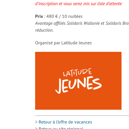
d’inscription et vous serez mis sur liste d’attente
Prix
: 480 € / 10 nuitées
Avantage affiliés Solidaris Wallonie et Solidaris Br
réduction.
Organisé par Latitude Jeunes
>
Retour à l’offre de vacances
>
Retour au site régional