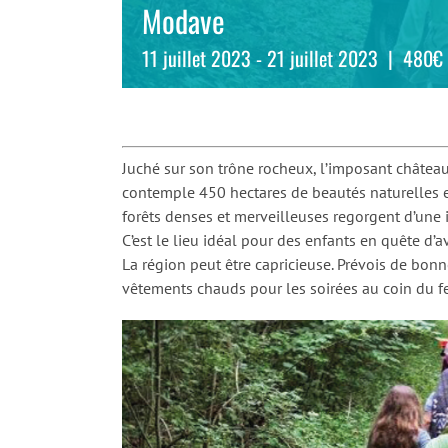
Modave
11 juillet 2023
-
21 juillet 2023
|
480€
Juché sur son trône rocheux, l’imposant châtea
contemple 450 hectares de beautés naturelles et
forêts denses et merveilleuses regorgent d’une i
C’est le lieu idéal pour des enfants en quête d’a
La région peut être capricieuse. Prévois de bon
vêtements chauds pour les soirées au coin du f