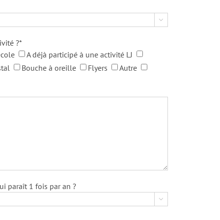

vité ?*
école
A déjà participé à une activité LJ
tal
Bouche à oreille
Flyers
Autre
 paraît 1 fois par an ?
