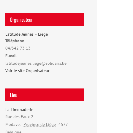
Organisateur
Latitude Jeunes – Liège
Téléphone
04/342 73 13
E-mail
latitudejeunes.liege@solidaris.be
Voir le site Organisateur
Lieu
La Limonaderie
Rue des Eaux 2
Modave
,
Province de Liège
4577
Belgique