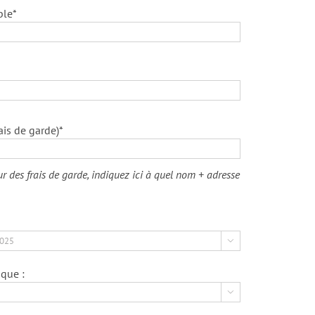
ble*
ais de garde)*
eur des frais de garde, indiquez ici à quel nom + adresse

que :
