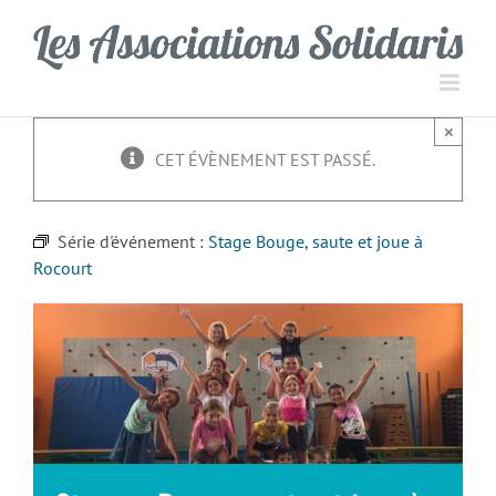
Passer
Panneau de gestion des cookies
au
contenu
×
CET ÉVÈNEMENT EST PASSÉ.
Série d'événement :
Stage Bouge, saute et joue à
Rocourt