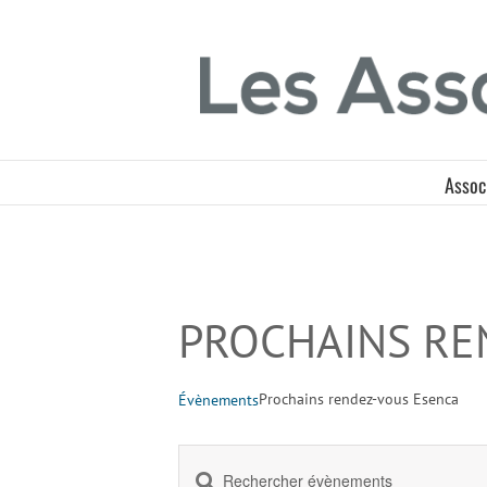
Passer
Panneau de gestion des cookies
au
contenu
Assoc
PROCHAINS RE
Prochains rendez-vous Esenca
Évènements
Saisir