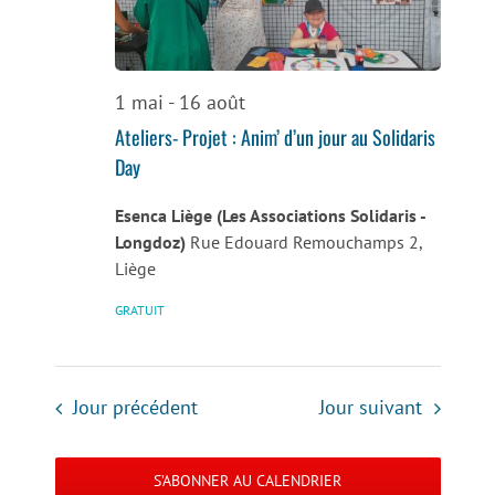
de
vues
Évènemen
1 mai
-
16 août
Ateliers- Projet : Anim’ d’un jour au Solidaris
Day
Esenca Liège (Les Associations Solidaris -
Longdoz)
Rue Edouard Remouchamps 2,
Liège
GRATUIT
Jour précédent
Jour suivant
S’ABONNER AU CALENDRIER