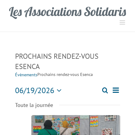
Passer
Panneau de gestion des cookies
au
contenu
PROCHAINS RENDEZ-VOUS
ESENCA
Prochains rendez-vous Esenca
Évènements
Navigati
06/19/2026
Recherche
Recherch
Jour
de
Sélectionnez
Toute la journée
une
vues
et
date.
Évèneme
navigation