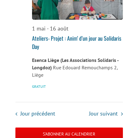
de
vues
Évènemen
1 mai
-
16 août
Ateliers- Projet : Anim’ d’un jour au Solidaris
Day
Esenca Liège (Les Associations Solidaris -
Longdoz)
Rue Edouard Remouchamps 2,
Liège
GRATUIT
Jour précédent
Jour suivant
S’ABONNER AU CALENDRIER