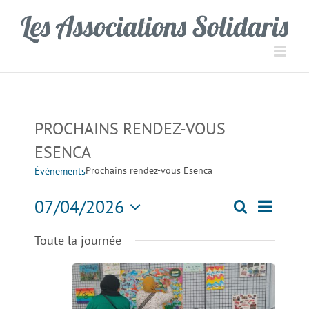
Passer
Panneau de gestion des cookies
au
contenu
PROCHAINS RENDEZ-VOUS
ESENCA
Prochains rendez-vous Esenca
Évènements
Navigati
07/04/2026
Recherche
Recherch
Jour
de
Sélectionnez
Toute la journée
une
vues
et
date.
Évèneme
navigation