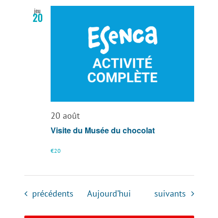
jeu
20
20 août
Visite du Musée du chocolat
€20
Évènements
Évènements
précédents
Aujourd’hui
suivants