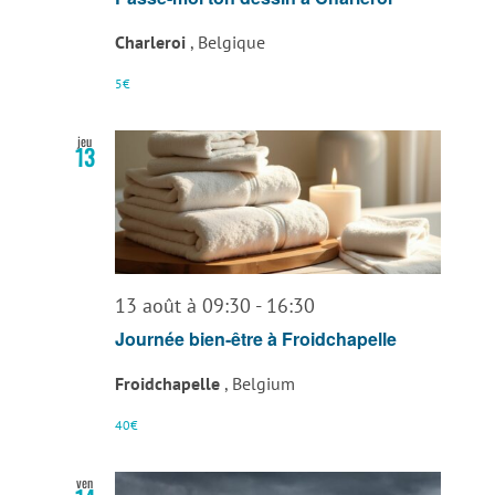
Charleroi
, Belgique
5€
jeu
13
13 août à 09:30
-
16:30
Journée bien-être à Froidchapelle
Froidchapelle
, Belgium
40€
ven