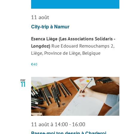
11 août
City-trip à Namur
Esenca Liège (Les Associations Solidaris -
Longdoz)
Rue Edouard Remouchamps 2,
Liège, Province de Liège, Belgique
€40
mar
11
11 août à 14:00
-
16:00
Passe-moi ton dessin à Charleroi