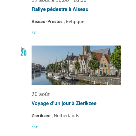
Rallye pédestre à Aiseau
Aiseau-Presles
, Belgique
8€
jeu
20
20 août
Voyage d’un jour à Zierikzee
Zierikzee
, Netherlands
35€