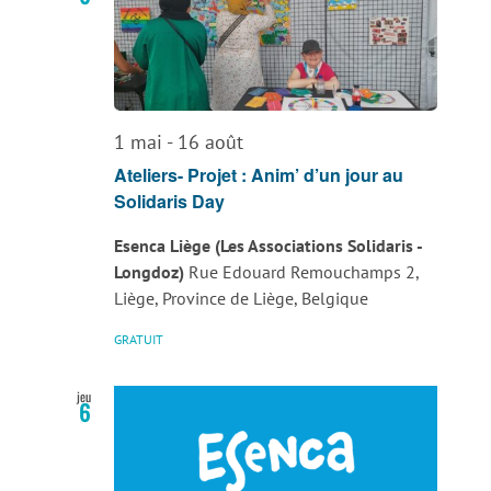
de
vues
Évènemen
1 mai
-
16 août
Ateliers- Projet : Anim’ d’un jour au
Solidaris Day
Esenca Liège (Les Associations Solidaris -
Longdoz)
Rue Edouard Remouchamps 2,
Liège, Province de Liège, Belgique
GRATUIT
jeu
6