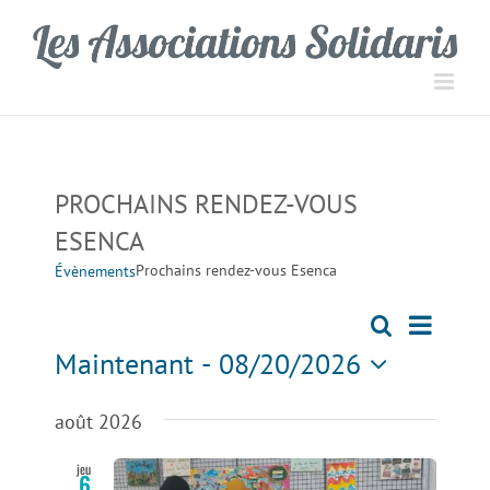
Passer
Panneau de gestion des cookies
au
contenu
PROCHAINS RENDEZ-VOUS
ESENCA
Prochains rendez-vous Esenca
Évènements
Navigati
Recherche
Recherch
Liste
de
Maintenant
 - 
08/20/2026
vues
et
Sélectionnez
Évèneme
une
août 2026
navigation
date.
jeu
6