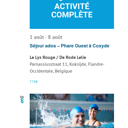
1 août
-
8 août
Séjour ados – Phare Ouest à Coxyde
Le Lys Rouge / De Rode Lelie
Parnassiusstraat 11, Koksijde, Flandre-
Occidentale, Belgique
775€
jeu
6