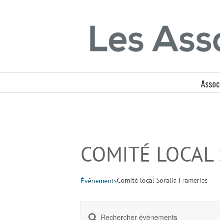
Passer
Panneau de gestion des cookies
au
contenu
Assoc
COMITÉ LOCAL
Comité local Soralia Frameries
Évènements
Saisir