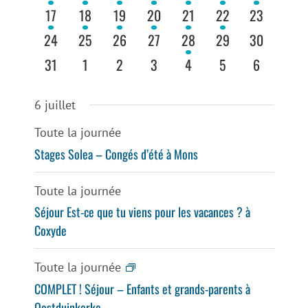
vues
évènements
évènements
évènements
évènements
évènements
évènements
évènement
7
7
8
8
7
1
0
17
18
19
20
21
22
23
évènements
évènements
évènements
évènements
évènements
évènement
évènements
Évènemen
0
0
0
0
1
0
0
24
25
26
27
28
29
30
évènements
évènements
évènements
évènements
évènement
évènements
évènements
0
0
0
0
0
0
0
31
1
2
3
4
5
6
évènements
évènements
évènements
évènements
évènements
évènements
évènement
6 juillet
Toute la journée
Stages Solea – Congés d’été à Mons
Toute la journée
Séjour Est-ce que tu viens pour les vacances ? à
Coxyde
Toute la journée
COMPLET ! Séjour – Enfants et grands-parents à
Oostduinkerke