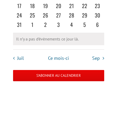
vues
évènements
évènements
évènements
évènements
évènements
évènements
évènement
0
0
0
0
0
0
0
17
18
19
20
21
22
23
évènements
évènements
évènements
évènements
évènements
évènements
évènements
Évènemen
0
0
0
0
0
0
0
24
25
26
27
28
29
30
évènements
évènements
évènements
évènements
évènements
évènements
évènements
0
0
0
0
0
0
0
31
1
2
3
4
5
6
évènements
évènements
évènements
évènements
évènements
évènements
évènement
Il n’y a pas d’évènements ce jour là.
Notice
Juil
Ce mois-ci
Sep
S’ABONNER AU CALENDRIER