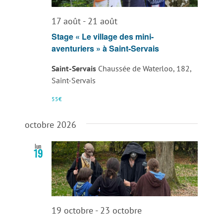
vues
17 août
-
21 août
Évènemen
Stage « Le village des mini-
aventuriers » à Saint-Servais
Saint-Servais
Chaussée de Waterloo, 182,
Saint-Servais
55€
octobre 2026
lun
19
19 octobre
-
23 octobre