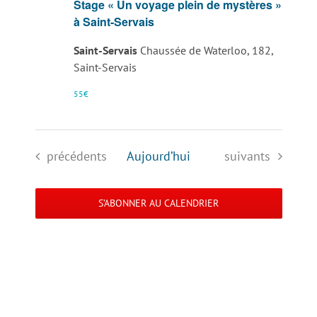
Stage « Un voyage plein de mystères »
à Saint-Servais
Saint-Servais
Chaussée de Waterloo, 182,
Saint-Servais
55€
Évènements
Évènements
précédents
Aujourd’hui
suivants
S’ABONNER AU CALENDRIER