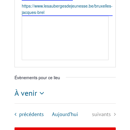
Site
https://www.lesaubergesdejeunesse.be/bruxelles-
web
jacques-brel
Évènements pour ce lieu
À venir
Sélectionnez
une
Évènements
Évènements
précédents
Aujourd’hui
suivants
date.