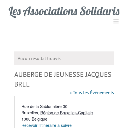
Passer
Panneau de gestion des cookies
au
contenu
Aucun résultat trouvé.
Notice
AUBERGE DE JEUNESSE JACQUES
BREL
« Tous les Évènements
Adresse
Rue de la Sablonnière 30
Bruxelles
,
Région de Bruxelles-Capitale
1000
Belgique
Recevoir l’Itinéraire à suivre