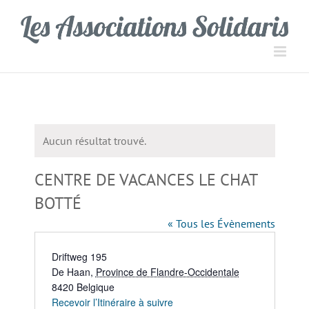
Passer
Panneau de gestion des cookies
au
contenu
Aucun résultat trouvé.
Notice
CENTRE DE VACANCES LE CHAT
BOTTÉ
« Tous les Évènements
Adresse
Driftweg 195
De Haan
,
Province de Flandre-Occidentale
8420
Belgique
Recevoir l’Itinéraire à suivre