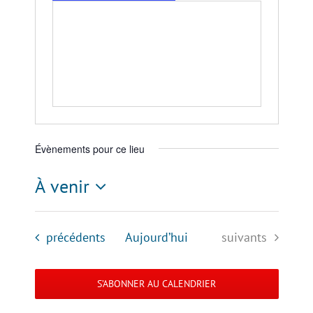
Évènements pour ce lieu
À venir
Sélectionnez
une
Évènements
Évènements
précédents
Aujourd’hui
suivants
date.
S’ABONNER AU CALENDRIER