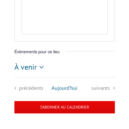
Évènements pour ce lieu
À venir
Sélectionnez
une
Évènements
Évènements
précédents
Aujourd’hui
suivants
date.
S’ABONNER AU CALENDRIER