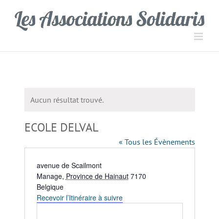
Passer
Panneau de gestion des cookies
au
contenu
Aucun résultat trouvé.
Notice
ECOLE DELVAL
« Tous les Évènements
Adresse
avenue de Scailmont
Manage
,
Province de Hainaut
7170
Belgique
Recevoir l’Itinéraire à suivre