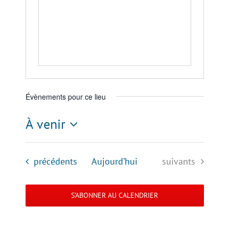
Évènements pour ce lieu
À venir
Sélectionnez
une
Évènements
Évènements
précédents
Aujourd’hui
suivants
date.
S’ABONNER AU CALENDRIER