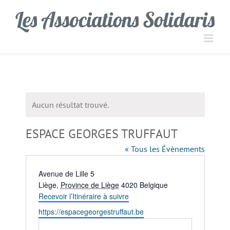
Passer
Panneau de gestion des cookies
au
contenu
Aucun résultat trouvé.
Notice
ESPACE GEORGES TRUFFAUT
« Tous les Évènements
Adresse
Avenue de Lille 5
Liège
,
Province de Liège
4020
Belgique
Recevoir l’Itinéraire à suivre
Site
https://espacegeorgestruffaut.be
web