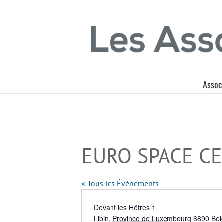
Passer
Panneau de gestion des cookies
au
contenu
Assoc
EURO SPACE C
« Tous les Évènements
Adresse
Devant les Hêtres 1
Libin
,
Province de Luxembourg
6890
Bel