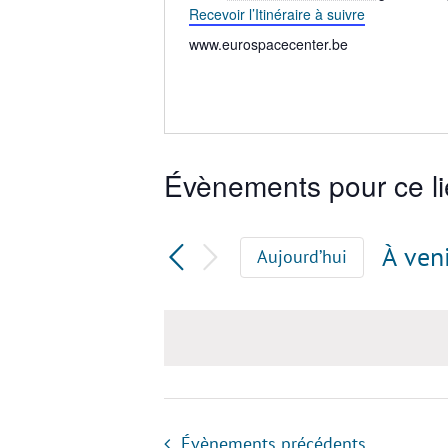
Recevoir l’Itinéraire à suivre
Téléphone
www.eurospacecenter.be
Évènements pour ce l
À ven
Aujourd’hui
Sélec
une
date.
Évènements
précédents