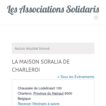
Passer
Panneau de gestion des cookies
au
contenu
Aucun résultat trouvé.
Notice
LA MAISON SORALIA DE
CHARLEROI
« Tous les Évènements
Adresse
Chaussée de Lodelinsart 100
Charleroi
,
Province du Hainaut
6000
Belgique
Recevoir l’Itinéraire à suivre