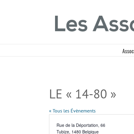
Passer
Panneau de gestion des cookies
au
contenu
Assoc
LE « 14-80 »
« Tous les Évènements
Adresse
Rue de la Déportation, 66
Tubize
,
1480
Belgique